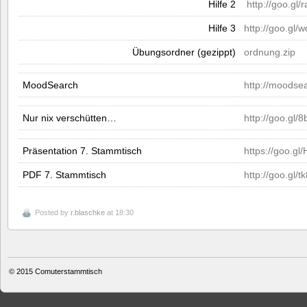
Hilfe 2
http://goo.gl
Hilfe 3
http://goo.gl/
Übungsordner (gezippt)
ordnung.zip
MoodSearch
http://moodse
Nur nix verschütten…
http://goo.gl/
Präsentation 7. Stammtisch
https://goo.g
PDF 7. Stammtisch
http://goo.gl/
Posted by
r.blaschke
at 18:30
© 2015
Comuterstammtisch