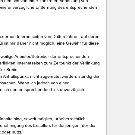
 in dem ich von einer konkreten Verletzung von
ine unverzügliche Entfernung des entsprechenden
 externen Internetseiten von Dritten führen, auf deren
Es ist mir daher nicht möglich, eine Gewähr für diese
eweilige Anbieter/Betreiber der entsprechenden
verlinkten Internetseiten zum Zeitpunkt der Verlinkung
er Breite.
n Anhaltspunkt, nicht zugemutet werden, ständig die
berwachen. Wenn ich jedoch von einer
e ich den entsprechenden Link unverzüglich
Inhalte sind, soweit möglich, urheberrechtlich
Genehmigung des Erstellers für denjenigen, der die
t oder nützt.