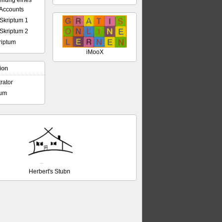
ellung eines
Accounts
Skriptum 1
Skriptum 2
iptum
iMooX
ion
rator
sum
Herbert's Stubn